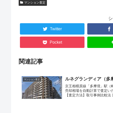
マンション査定
シ
Twitter
Pocket
関連記事
ルネグランディア（多
マンション査定
京王相模原線「多摩境」駅（町
売却相場を自動計算で査定い
【査定方法】取引事例比較法 過